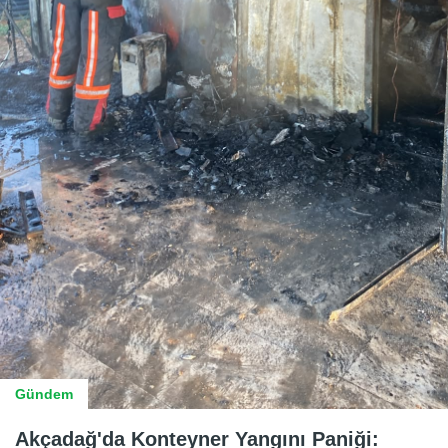
Gündem
Akçadağ'da Konteyner Yangını Paniği: