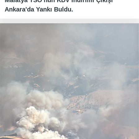
Malatya TSO'nun KDV İndirimi Çıkışı
Ankara'da Yankı Buldu.