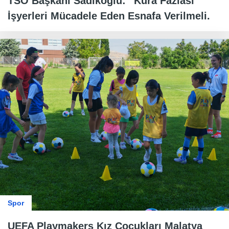
TSO Başkanı Sadıkoğlu: “Kura Fazlası
İşyerleri Mücadele Eden Esnafa Verilmeli.
Spor
UEFA Playmakers Kız Çocukları Malatya