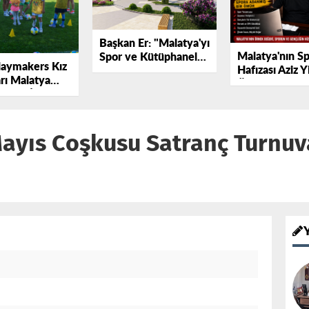
Başkan Er: "Malatya'yı
Malatya'nın S
Spor ve Kütüphaneler
laymakers Kız
Hafızası Aziz Yi
Şehri Yapacağız.
rı Malatya
Ömre Sığan E
ı'nda İlk
Başarı.
amamlandı.
ayıs Coşkusu Satranç Turnuva