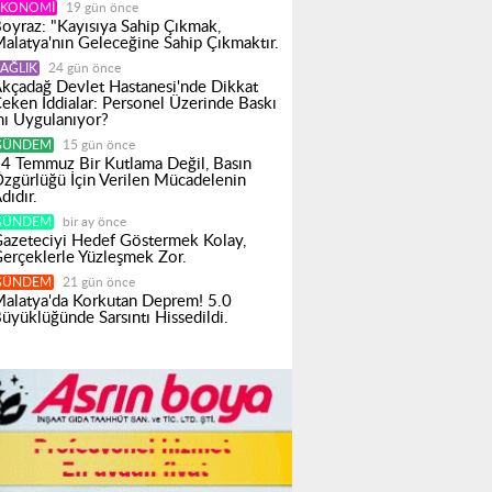
EKONOMI
19 gün önce
oyraz: "Kayısıya Sahip Çıkmak,
alatya'nın Geleceğine Sahip Çıkmaktır.
AĞLIK
24 gün önce
kçadağ Devlet Hastanesi'nde Dikkat
eken İddialar: Personel Üzerinde Baskı
ı Uygulanıyor?
GÜNDEM
15 gün önce
4 Temmuz Bir Kutlama Değil, Basın
zgürlüğü İçin Verilen Mücadelenin
dıdır.
GÜNDEM
bir ay önce
azeteciyi Hedef Göstermek Kolay,
erçeklerle Yüzleşmek Zor.
GÜNDEM
21 gün önce
alatya'da Korkutan Deprem! 5.0
üyüklüğünde Sarsıntı Hissedildi.