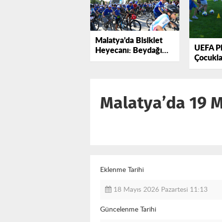
Malatya’da Bisiklet
UEFA P
Heyecanı: Beydağı
Çocukla
Yarışı Kortejle Başladı.
Program
Hafta T
Malatya’da 19 M
Eklenme Tarihi
18 Mayıs 2026 Pazartesi 11:13
Güncelenme Tarihi