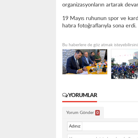
organizasyonların artarak devam
19 Mayıs ruhunun spor ve kardeş
hatıra fotoğraflarıyla sona erdi.
Bu haberlere de göz atmak isteyebilirsini
YORUMLAR
Yorum Gönder
0
Adınız