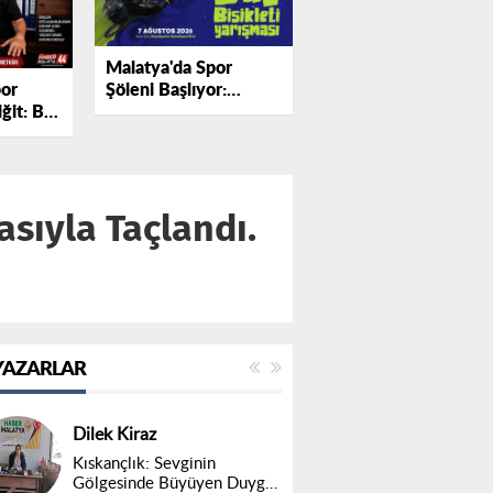
Malatya'da Spor
por
Şöleni Başlıyor:
ğit: Bir
Uluslararası Beydağı
mek ve
Dağ Bisikleti Yarışı
Start Alıyor.
sıyla Taçlandı.
YAZARLAR
Dilek Kiraz
Kıskançlık: Sevginin
Gölgesinde Büyüyen Duygu,