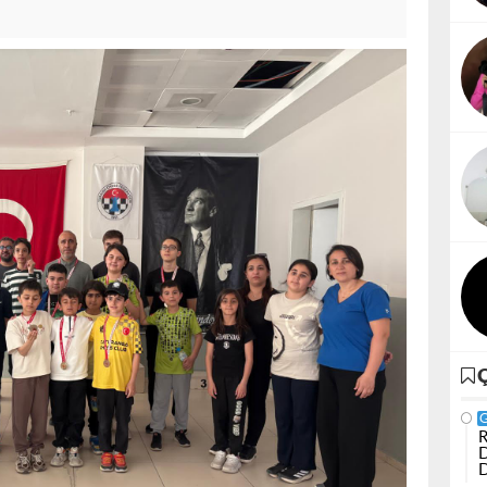
R
D
D