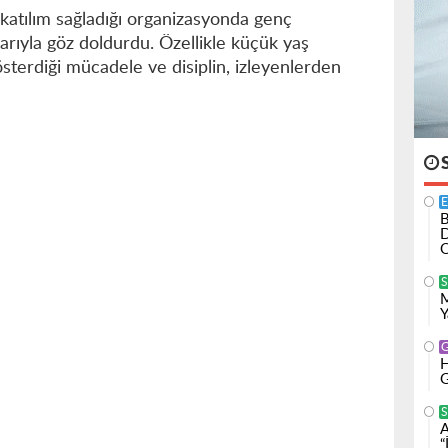
atılım sağladığı organizasyonda genç
arıyla göz doldurdu. Özellikle küçük yaş
österdiği mücadele ve disiplin, izleyenlerden
B
D
O
M
Y
H
G
S
A
“