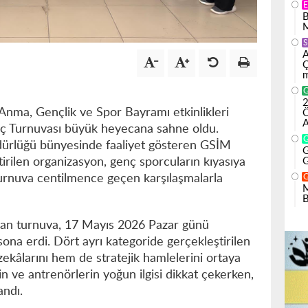
B
M
S
A
Ç
m
2
Anma, Gençlik ve Spor Bayramı etkinlikleri
Ö
A
ç Turnuvası büyük heyecana sahne oldu.
dürlüğü bünyesinde faaliyet gösteren GSİM
G
rilen organizasyon, genç sporcuların kıyasıya
G
urnuva centilmence geçen karşılaşmalarla
M
B
yan turnuva, 17 Mayıs 2026 Pazar günü
na erdi. Dört ayrı kategoride gerçekleştirilen
kâlarını hem de stratejik hamlelerini ortaya
n ve antrenörlerin yoğun ilgisi dikkat çekerken,
andı.