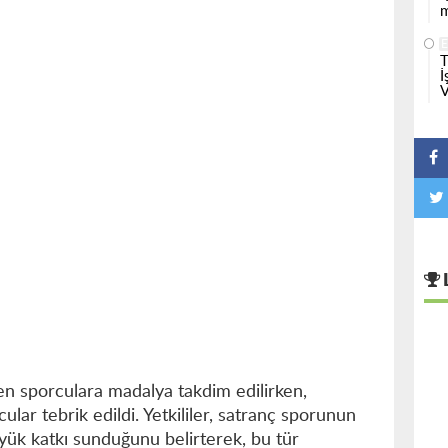
m
T
İ
V
n sporculara madalya takdim edilirken,
lar tebrik edildi. Yetkililer, satranç sporunun
üyük katkı sunduğunu belirterek, bu tür