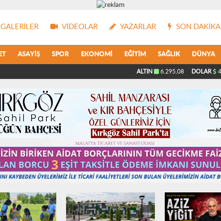
GALERILER
VIDEOLAR
YAZARLAR
SON DAKIKA
ET
ASAYIŞ
SPOR
EKONOMI
EĞITIM
SAĞLIK
DÜNYA
ALTIN
6.295,08
DOLAR
4