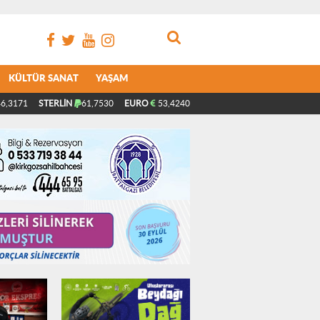
KÜLTÜR SANAT
YAŞAM
6,3171
STERLİN
61,7530
EURO
53,4240