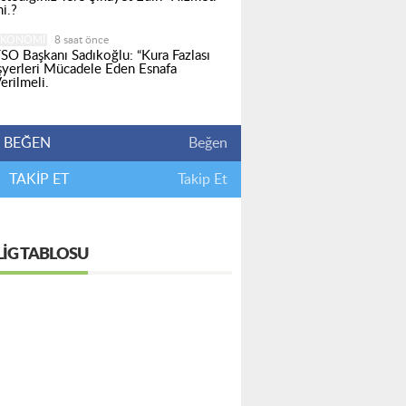
i.?
EKONOMI
8 saat önce
SO Başkanı Sadıkoğlu: “Kura Fazlası
şyerleri Mücadele Eden Esnafa
erilmeli.
BEĞEN
Beğen
TAKİP ET
Takip Et
LIG TABLOSU