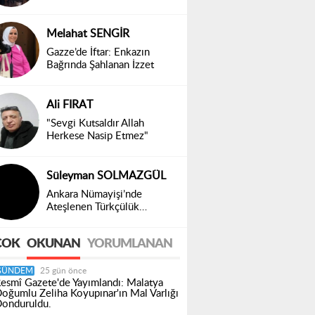
Toplumsal Bir Gerçek
Melahat SENGİR
Gazze’de İftar: Enkazın
Bağrında Şahlanan İzzet
Ali FIRAT
"Sevgi Kutsaldır Allah
Herkese Nasip Etmez"
Süleyman SOLMAZGÜL
Ankara Nümayişi’nde
Ateşlenen Türkçülük
Ruhumuz Diridir!
ÇOK
OKUNAN
YORUMLANAN
GÜNDEM
25 gün önce
esmî Gazete'de Yayımlandı: Malatya
oğumlu Zeliha Koyupınar'ın Mal Varlığı
onduruldu.