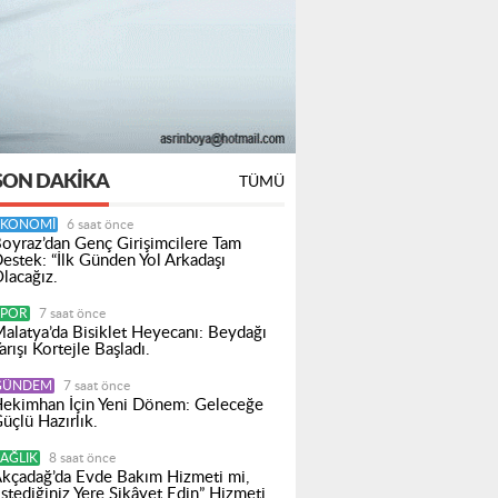
SON DAKIKA
TÜMÜ
EKONOMI
6 saat önce
oyraz’dan Genç Girişimcilere Tam
estek: “İlk Günden Yol Arkadaşı
lacağız.
SPOR
7 saat önce
alatya’da Bisiklet Heyecanı: Beydağı
arışı Kortejle Başladı.
GÜNDEM
7 saat önce
ekimhan İçin Yeni Dönem: Geleceğe
üçlü Hazırlık.
AĞLIK
8 saat önce
kçadağ’da Evde Bakım Hizmeti mi,
İstediğiniz Yere Şikâyet Edin” Hizmeti