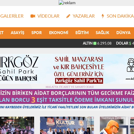
GALERILER
VIDEOLAR
YAZARLAR
SON DAKIKA
ET
ASAYIŞ
SPOR
EKONOMI
EĞITIM
SAĞLIK
DÜNYA
ALTIN
6.295,08
DOLAR
4