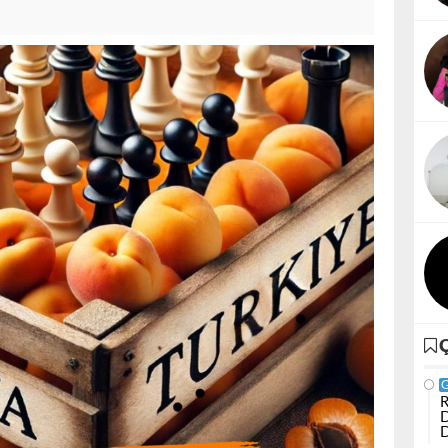
R
D
D