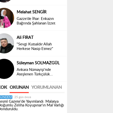
Toplumsal Bir Gerçek
Melahat SENGİR
Gazze’de İftar: Enkazın
Bağrında Şahlanan İzzet
Ali FIRAT
"Sevgi Kutsaldır Allah
Herkese Nasip Etmez"
Süleyman SOLMAZGÜL
Ankara Nümayişi’nde
Ateşlenen Türkçülük
Ruhumuz Diridir!
ÇOK
OKUNAN
YORUMLANAN
GÜNDEM
25 gün önce
esmî Gazete'de Yayımlandı: Malatya
oğumlu Zeliha Koyupınar'ın Mal Varlığı
onduruldu.