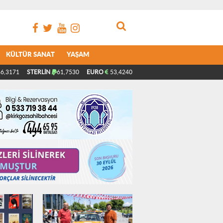
KÜLTÜR SANAT
YAŞAM
6,3171
STERLİN
61,7530
EURO
53,4240