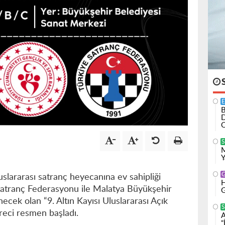
B
D
O
M
Y
uslararası satranç heyecanına ev sahipliği
H
Satranç Federasyonu ile Malatya Büyükşehir
G
necek olan “9. Altın Kayısı Uluslararası Açık
S
üreci resmen başladı.
A
“