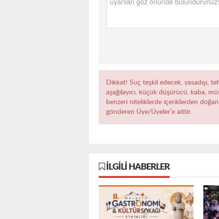
Dikkat! Suç teşkil edecek, yasadışı, teh
aşağılayıcı, küçük düşürücü, kaba, müst
benzeri niteliklerde içeriklerden doğan 
gönderen Üye/Üyeler’e aittir.
İLGILI HABERLER