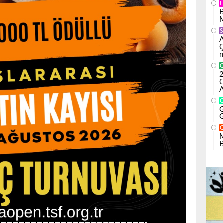
B
M
S
A
Ç
m
2
Ö
A
G
G
M
B