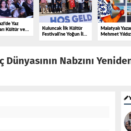
zi’de Yaz
Kuluncak İlk Kültür
Malatyalı Yaza
rı Kültür ve
Festivali'ne Yoğun İlgi:
Mehmet Yıldız
yle
Birlik ve Beraberlik
Almanya’dan Ç
iyor
Mesajları Verildi
Ödül Adaylığı!
ç Dünyasının Nabzını Yeniden