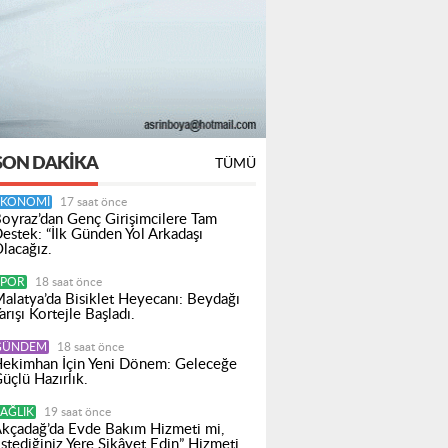
SON DAKIKA
TÜMÜ
EKONOMI
17 saat önce
oyraz’dan Genç Girişimcilere Tam
estek: “İlk Günden Yol Arkadaşı
lacağız.
SPOR
18 saat önce
alatya’da Bisiklet Heyecanı: Beydağı
arışı Kortejle Başladı.
GÜNDEM
18 saat önce
ekimhan İçin Yeni Dönem: Geleceğe
üçlü Hazırlık.
AĞLIK
19 saat önce
kçadağ’da Evde Bakım Hizmeti mi,
İstediğiniz Yere Şikâyet Edin” Hizmeti