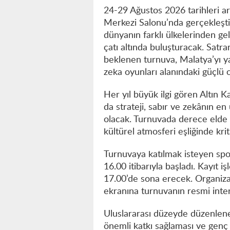
24-29 Ağustos 2026 tarihleri a
Merkezi Salonu’nda gerçekleştir
dünyanın farklı ülkelerinden ge
çatı altında buluşturacak. Satra
beklenen turnuva, Malatya’yı ya
zeka oyunları alanındaki güçlü 
Her yıl büyük ilgi gören Altın K
da strateji, sabır ve zekânın e
olacak. Turnuvada derece elde 
kültürel atmosferi eşliğinde kr
Turnuvaya katılmak isteyen spo
16.00 itibarıyla başladı. Kayıt
17.00’de sona erecek. Organizas
ekranına turnuvanın resmi intern
Uluslararası düzeyde düzenlene
önemli katkı sağlaması ve genç