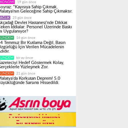
EKONOMI
19 gün önce
oyraz: "Kayısıya Sahip Çıkmak,
alatya'nın Geleceğine Sahip Çıkmaktır.
AĞLIK
25 gün önce
kçadağ Devlet Hastanesi'nde Dikkat
eken İddialar: Personel Üzerinde Baskı
ı Uygulanıyor?
GÜNDEM
16 gün önce
4 Temmuz Bir Kutlama Değil, Basın
zgürlüğü İçin Verilen Mücadelenin
dıdır.
GÜNDEM
bir ay önce
azeteciyi Hedef Göstermek Kolay,
erçeklerle Yüzleşmek Zor.
GÜNDEM
21 gün önce
alatya'da Korkutan Deprem! 5.0
üyüklüğünde Sarsıntı Hissedildi.