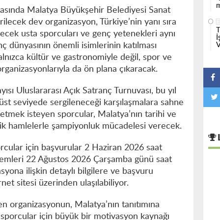
m
rasında Malatya Büyükşehir Belediyesi Sanat
ilecek dev organizasyon, Türkiye’nin yanı sıra
T
lecek usta sporcuları ve genç yetenekleri aynı
İ
V
nç dünyasının önemli isimlerinin katılması
lnızca kültür ve gastronomiyle değil, spor ve
organizasyonlarıyla da ön plana çıkaracak.
ayısı Uluslararası Açık Satranç Turnuvası, bu yıl
n üst seviyede sergileneceği karşılaşmalara sahne
etmek isteyen sporcular, Malatya’nın tarihi ve
itik hamlelerle şampiyonluk mücadelesi verecek.
rcular için başvurular 2 Haziran 2026 saat
 işlemleri 22 Ağustos 2026 Çarşamba günü saat
yona ilişkin detaylı bilgilere ve başvuru
et sitesi üzerinden ulaşılabiliyor.
n organizasyonun, Malatya’nın tanıtımına
 sporcular için büyük bir motivasyon kaynağı