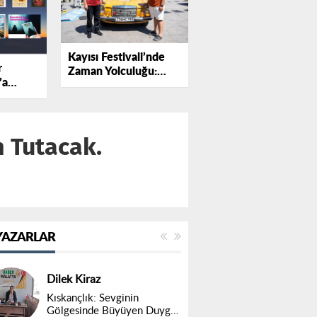
Kayısı Festivali’nde
r
Zaman Yolculuğu:
’a
Klasik Mercedesler
ifte
Göz Kamaştırdı!.
 Tutacak.
YAZARLAR
Dilek Kiraz
Kıskançlık: Sevginin
Gölgesinde Büyüyen Duygu,