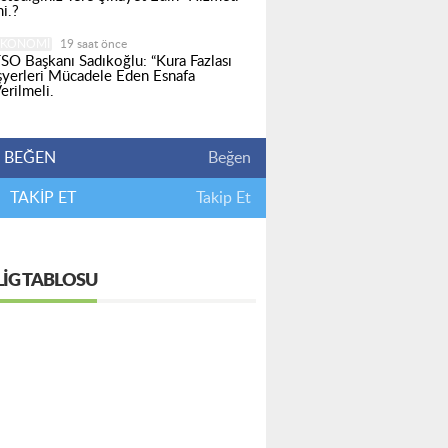
i.?
EKONOMI
19 saat önce
SO Başkanı Sadıkoğlu: “Kura Fazlası
şyerleri Mücadele Eden Esnafa
erilmeli.
BEĞEN
Beğen
TAKİP ET
Takip Et
LIG TABLOSU