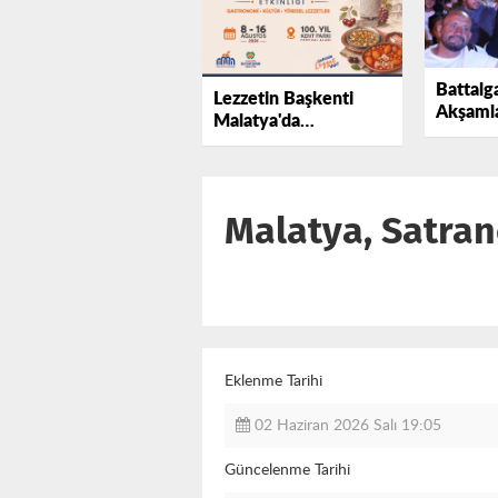
Battalga
Lezzetin Başkenti
Akşamla
Malatya'da
Eğlence
Gastronomi Şöleni
Renklen
İçin Geri Sayım.
Malatya, Satran
Eklenme Tarihi
02 Haziran 2026 Salı 19:05
Güncelenme Tarihi