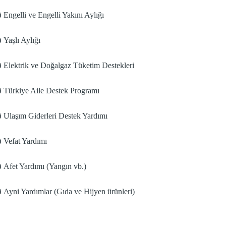
Engelli ve Engelli Yakını Aylığı
Ø
Yaşlı Aylığı
Ø
Elektrik ve Doğalgaz Tüketim Destekleri
Ø
Türkiye Aile Destek Programı
Ø
Ulaşım Giderleri Destek Yardımı
Ø
Vefat Yardımı
Ø
Afet Yardımı (Yangın vb.)
Ø
Ayni Yardımlar (Gıda ve Hijyen ürünleri)
Ø