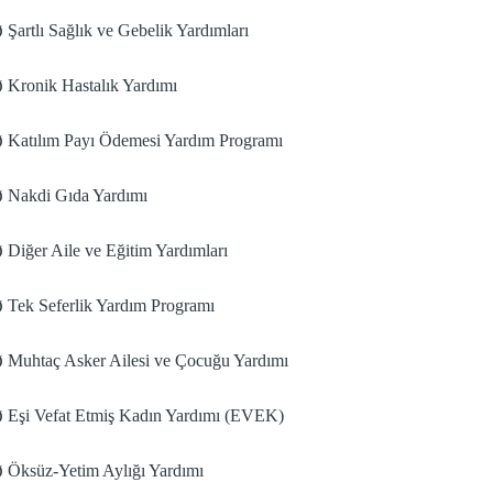
Şartlı Sağlık ve Gebelik Yardımları
Ø
Kronik Hastalık Yardımı
Ø
Katılım Payı Ödemesi Yardım Programı
Ø
Nakdi Gıda Yardımı
Ø
Diğer Aile ve Eğitim Yardımları
Ø
Tek Seferlik Yardım Programı
Ø
Muhtaç Asker Ailesi ve Çocuğu Yardımı
Ø
Eşi Vefat Etmiş Kadın Yardımı (EVEK)
Ø
Öksüz-Yetim Aylığı Yardımı
Ø