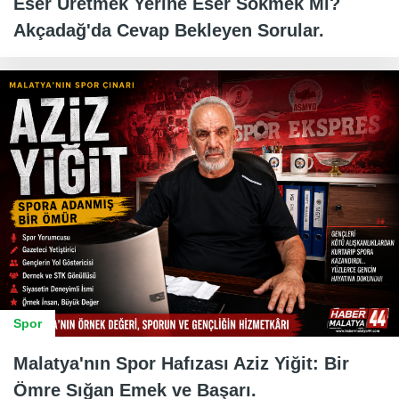
Eser Üretmek Yerine Eser Sökmek Mi?
Akçadağ'da Cevap Bekleyen Sorular.
Spor
Malatya'nın Spor Hafızası Aziz Yiğit: Bir
Ömre Sığan Emek ve Başarı.