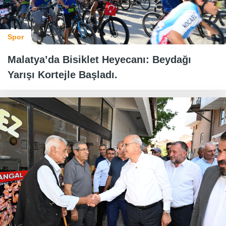
Spor
Malatya’da Bisiklet Heyecanı: Beydağı
Yarışı Kortejle Başladı.