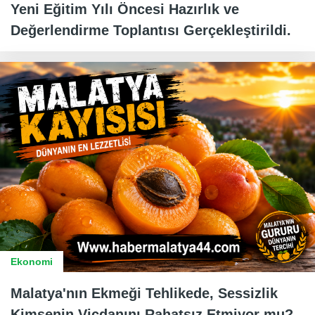
Yeni Eğitim Yılı Öncesi Hazırlık ve
Değerlendirme Toplantısı Gerçekleştirildi.
Ekonomi
Malatya'nın Ekmeği Tehlikede, Sessizlik
Kimsenin Vicdanını Rahatsız Etmiyor mu?