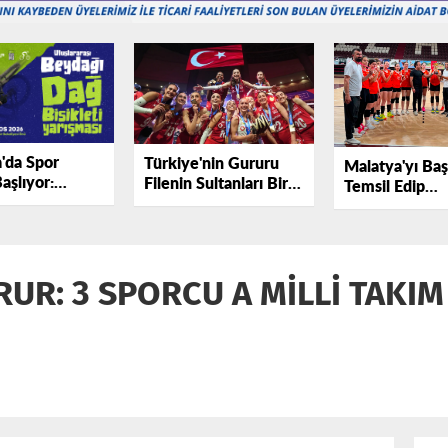
'da Spor
Türkiye'nin Gururu
Malatya'yı Baş
aşlıyor:
Filenin Sultanları Bir
Temsil Edip
arası Beydağı
Kez Daha Şampiyon.
Gururumuz Ol
kleti Yarışı
ıyor.
UR: 3 SPORCU A MİLLİ TAKIM