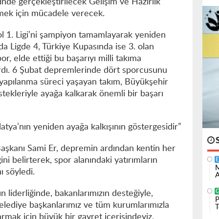
nde gerçekleştirilecek Gelişim ve Hazırlık
lmek için mücadele verecek.
l 1. Ligi’ni şampiyon tamamlayarak yeniden
a Ligde 4, Türkiye Kupasında ise 3. olan
, elde ettiği bu başarıyı milli takıma
ırdı. 6 Şubat depremlerinde dört sporcusunu
yapılanma süreci yaşayan takım, Büyükşehir
tekleriyle ayağa kalkarak önemli bir başarı
tya’nın yeniden ayağa kalkışının göstergesidir”
aşkanı Sami Er, depremin ardından kentin her
ni belirterek, spor alanındaki yatırımların
M
 söyledi.
A
liderliğinde, bakanlarımızın desteğiyle,
P
e belediye başkanlarımız ve tüm kurumlarımızla
T
sarmak için büyük bir gayret içerisindeyiz.