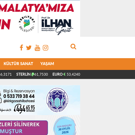
KÜLTÜR SANAT
YAŞAM
6,3171
STERLİN
61,7530
EURO
53,4240