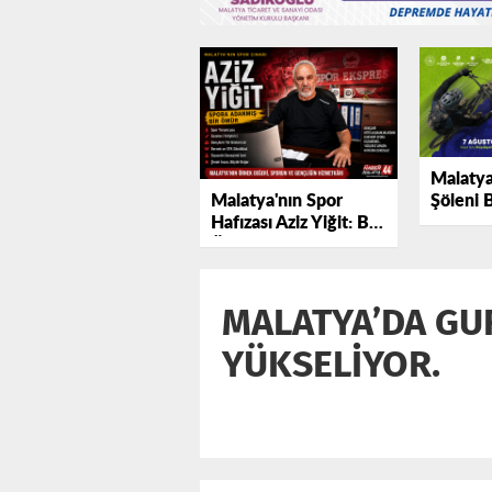
Malatya
Malatya'nın Spor
Şöleni B
Hafızası Aziz Yiğit: Bir
Uluslar
Ömre Sığan Emek ve
Dağ Bisi
Başarı.
Start Al
MALATYA’DA GUR
YÜKSELİYOR.