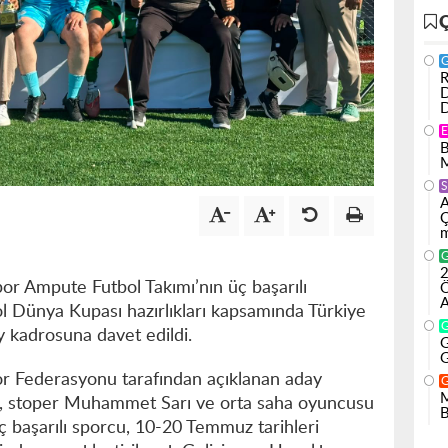
R
D
D
B
M
S
A
Ç
m
2
r Ampute Futbol Takımı’nın üç başarılı
Ö
A
 Dünya Kupası hazırlıkları kapsamında Türkiye
y kadrosuna davet edildi.
G
G
or Federasyonu tarafından açıklanan aday
M
, stoper Muhammet Sarı ve orta saha oyuncusu
B
ç başarılı sporcu, 10-20 Temmuz tarihleri