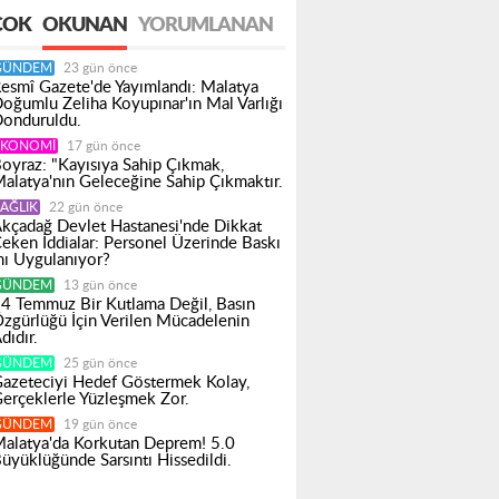
ÇOK
OKUNAN
YORUMLANAN
GÜNDEM
23 gün önce
esmî Gazete'de Yayımlandı: Malatya
oğumlu Zeliha Koyupınar'ın Mal Varlığı
onduruldu.
EKONOMI
17 gün önce
oyraz: "Kayısıya Sahip Çıkmak,
alatya'nın Geleceğine Sahip Çıkmaktır.
AĞLIK
22 gün önce
kçadağ Devlet Hastanesi'nde Dikkat
eken İddialar: Personel Üzerinde Baskı
ı Uygulanıyor?
GÜNDEM
13 gün önce
4 Temmuz Bir Kutlama Değil, Basın
zgürlüğü İçin Verilen Mücadelenin
dıdır.
GÜNDEM
25 gün önce
azeteciyi Hedef Göstermek Kolay,
erçeklerle Yüzleşmek Zor.
GÜNDEM
19 gün önce
alatya'da Korkutan Deprem! 5.0
üyüklüğünde Sarsıntı Hissedildi.