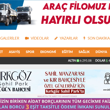
GALERILER
VIDEOLAR
YAZARLAR
SON DAKIKA
ET
ASAYIŞ
SPOR
EKONOMI
EĞITIM
SAĞLIK
DÜNYA
ALTIN
6.295,08
DOLAR
4