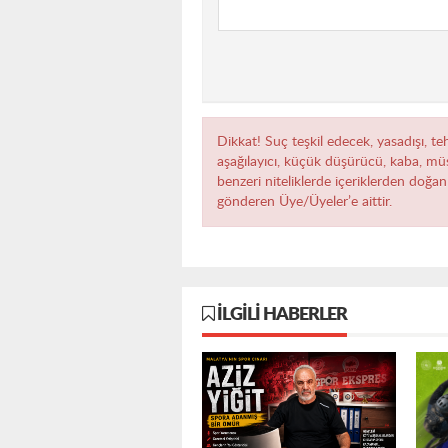
Dikkat! Suç teşkil edecek, yasadışı, teh
aşağılayıcı, küçük düşürücü, kaba, müst
benzeri niteliklerde içeriklerden doğan 
gönderen Üye/Üyeler’e aittir.
İLGILI HABERLER