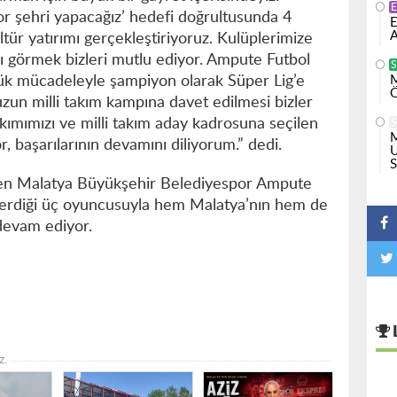
or şehri yapacağız’ hedefi doğrultusunda 4
E
A
ültür yatırımı gerçekleştiriyoruz. Kulüplerimize
ını görmek bizleri mutlu ediyor. Ampute Futbol
ük mücadeleyle şampiyon olarak Süper Lig’e
M
Ö
zun milli takım kampına davet edilmesi bizler
Takımımızı ve milli takım aday kadrosuna seçilen
M
, başarılarının devamını diliyorum.” dedi.
U
S
nen Malatya Büyükşehir Belediyespor Ampute
nderdiği üç oyuncusuyla hem Malatya’nın hem de
devam ediyor.
z.