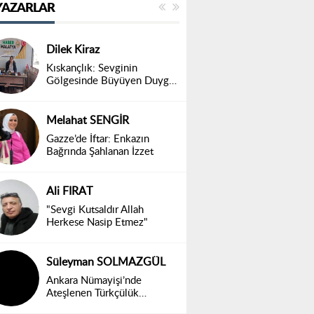
YAZARLAR
Dilek Kiraz
Kıskançlık: Sevginin
Gölgesinde Büyüyen Duygu,
Toplumsal Bir Gerçek
Melahat SENGİR
Gazze’de İftar: Enkazın
Bağrında Şahlanan İzzet
Ali FIRAT
"Sevgi Kutsaldır Allah
Herkese Nasip Etmez"
Süleyman SOLMAZGÜL
Ankara Nümayişi’nde
Ateşlenen Türkçülük
Ruhumuz Diridir!