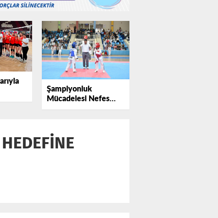
arıyla
Şampiyonluk
Mücadelesi Nefes
dular
Kesti: Minikler
Tekvandoda
Hünerlerini Sergiledi
 HEDEFİNE