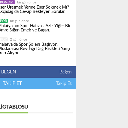
EKONOMI
bir gün önce
ser Üretmek Yerine Eser Sökmek Mi?
kçadağ'da Cevap Bekleyen Sorular.
SPOR
bir gün önce
alatya'nın Spor Hafızası Aziz Yiğit: Bir
mre Sığan Emek ve Başarı.
SPOR
2 gün önce
alatya'da Spor Şöleni Başlıyor:
luslararası Beydağı Dağ Bisikleti Yarışı
tart Alıyor.
BEĞEN
Beğen
TAKİP ET
Takip Et
LIG TABLOSU