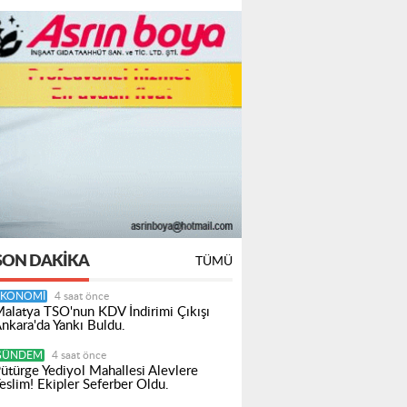
SON DAKIKA
TÜMÜ
EKONOMI
4 saat önce
alatya TSO'nun KDV İndirimi Çıkışı
nkara'da Yankı Buldu.
GÜNDEM
4 saat önce
ütürge Yediyol Mahallesi Alevlere
eslim! Ekipler Seferber Oldu.