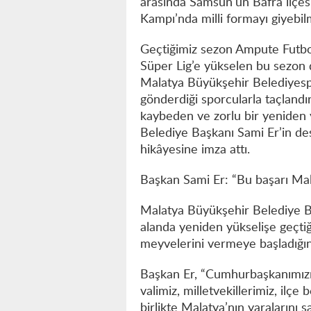
arasında Samsun’un Bafra ilçesi
Kampı’nda milli formayı giyebi
Geçtiğimiz sezon Ampute Futbo
Süper Lig’e yükselen bu sezon d
Malatya Büyükşehir Belediyespor
gönderdiği sporcularla taçland
kaybeden ve zorlu bir yeniden 
Belediye Başkanı Sami Er’in des
hikâyesine imza attı.
Başkan Sami Er: “Bu başarı Mala
Malatya Büyükşehir Belediye B
alanda yeniden yükselişe geçtiği
meyvelerini vermeye başladığını
Başkan Er, “Cumhurbaşkanımızın 
valimiz, milletvekillerimiz, ilç
birlikte Malatya’nın yaralarını 