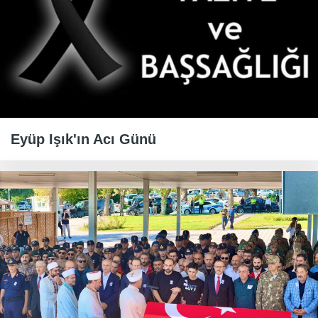
Eyüp Işık'ın Acı Günü