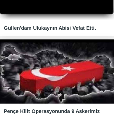
Güllen'dam Ulukaynın Abisi Vefat Etti.
Pençe Kilit Operasyonunda 9 Askerimiz