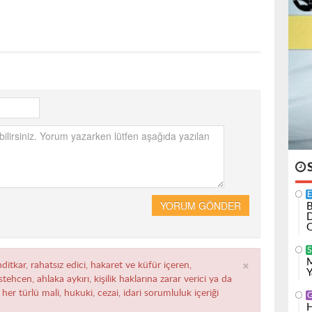
YORUM GÖNDER
B
D
O
×
M
ditkar, rahatsız edici, hakaret ve küfür içeren,
Y
ehcen, ahlaka aykırı, kişilik haklarına zarar verici ya da
her türlü mali, hukuki, cezai, idari sorumluluk içeriği
H