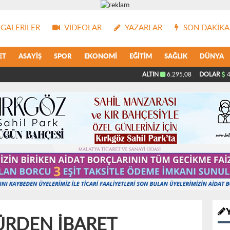
GALERILER
VIDEOLAR
YAZARLAR
SON DAKIKA
ET
ASAYIŞ
SPOR
EKONOMI
EĞITIM
SAĞLIK
DÜNYA
ALTIN
6.295,08
DOLAR
4
ÜRDEN İBARET