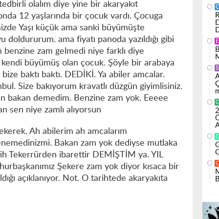
dbirli olalım diye yine bir akaryakıt
yonda 12 yaşlarında bir çocuk vardı. Çocuga
R
D
izde Yaşı küçük ama sanki büyümüşte
D
 doldururum. ama fiyatı panoda yazıldığı gibi
B
m benzine zam gelmedi niye farklı diye
M
kendi büyümüş olan çocuk. Şöyle bir arabaya
S
bize baktı baktı. DEDİKİ. Ya abiler amcalar.
A
Ç
bul. Size bakıyorum kravatlı düzgün giyimlisiniz.
m
 Dün bakan demedim. Benzine zam yok. Eeeee
n sen niye zamlı alıyorsun
2
Ö
A
çekerek. Ah abilerim ah amcalarım
enemedinizmi. Bakan zam yok dediyse mutlaka
G
G
rih Tekerrürden ibarettir DEMİŞTİM ya. YIL
urbaşkanımız Şekere zam yok diyor kısaca bir
M
ığı açıklanıyor. Not. O tarihtede akaryakıta
B