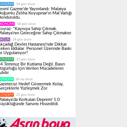
GÜNDEM
24 gün önce
esmî Gazete'de Yayımlandı: Malatya
oğumlu Zeliha Koyupınar'ın Mal Varlığı
onduruldu.
EKONOMI
18 gün önce
oyraz: "Kayısıya Sahip Çıkmak,
alatya'nın Geleceğine Sahip Çıkmaktır.
AĞLIK
24 gün önce
kçadağ Devlet Hastanesi'nde Dikkat
eken İddialar: Personel Üzerinde Baskı
ı Uygulanıyor?
GÜNDEM
15 gün önce
4 Temmuz Bir Kutlama Değil, Basın
zgürlüğü İçin Verilen Mücadelenin
dıdır.
GÜNDEM
bir ay önce
azeteciyi Hedef Göstermek Kolay,
erçeklerle Yüzleşmek Zor.
GÜNDEM
21 gün önce
alatya'da Korkutan Deprem! 5.0
üyüklüğünde Sarsıntı Hissedildi.