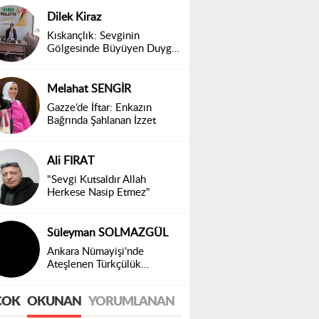
Dilek Kiraz
Kıskançlık: Sevginin
Gölgesinde Büyüyen Duygu,
Toplumsal Bir Gerçek
Melahat SENGİR
Gazze’de İftar: Enkazın
Bağrında Şahlanan İzzet
Ali FIRAT
"Sevgi Kutsaldır Allah
Herkese Nasip Etmez"
Süleyman SOLMAZGÜL
Ankara Nümayişi’nde
Ateşlenen Türkçülük
Ruhumuz Diridir!
ÇOK
OKUNAN
YORUMLANAN