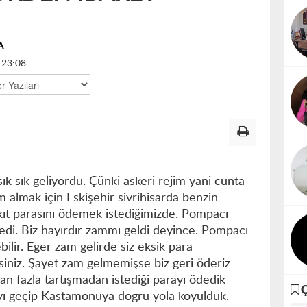
A
 23:08
 sık geliyordu. Çünki askeri rejim yani cunta
m almak için Eskişehir sivrihisarda benzin
Yakıt parasını ödemek istediğimizde. Pompacı
tedi. Biz hayırdır zammı geldi deyince. Pompacı
ilir. Eger zam gelirde siz eksik para
siniz. Şayet zam gelmemişse biz geri öderiz
an fazla tartışmadan istediği parayı ödedik
yı geçip Kastamonuya dogru yola koyulduk.