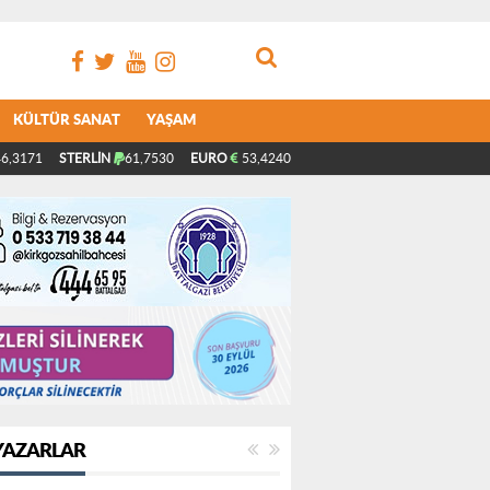
KÜLTÜR SANAT
YAŞAM
6,3171
STERLİN
61,7530
EURO
53,4240
YAZARLAR