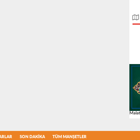
Malat
ARLAR
SON DAKIKA
TÜM MANŞETLER