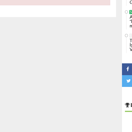
G
S
A
“
m
T
İ
V