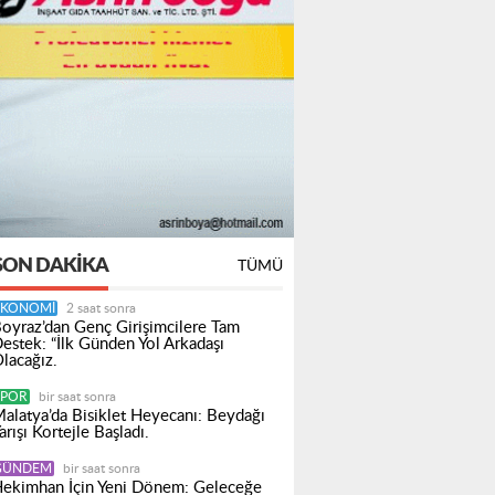
SON DAKIKA
TÜMÜ
EKONOMI
2 saat sonra
oyraz’dan Genç Girişimcilere Tam
estek: “İlk Günden Yol Arkadaşı
lacağız.
SPOR
bir saat sonra
alatya’da Bisiklet Heyecanı: Beydağı
arışı Kortejle Başladı.
GÜNDEM
bir saat sonra
ekimhan İçin Yeni Dönem: Geleceğe