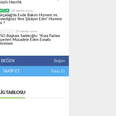
üçlü Hazırlık.
AĞLIK
30 dakika sonra
kçadağ’da Evde Bakım Hizmeti mi,
İstediğiniz Yere Şikâyet Edin” Hizmeti
i.?
EKONOMI
29 dakika sonra
SO Başkanı Sadıkoğlu: “Kura Fazlası
şyerleri Mücadele Eden Esnafa
erilmeli.
BEĞEN
Beğen
TAKİP ET
Takip Et
LIG TABLOSU