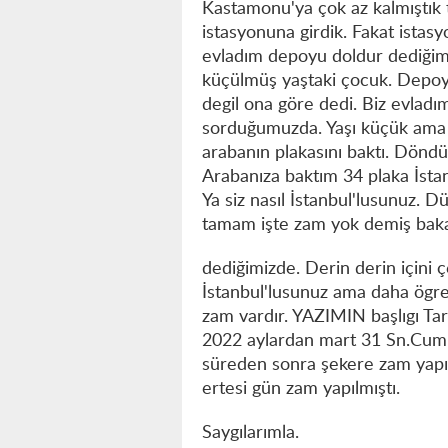
Kastamonu'ya çok az kalmıştık te
istasyonuna girdik. Fakat istas
evladım depoyu doldur dediğim
küçülmüş yaştaki çocuk. Depoyu
degil ona göre dedi. Biz evladı
sorduğumuzda. Yaşı küçük ama 
arabanın plakasını baktı. Döndü 
Arabanıza baktım 34 plaka İstan
Ya siz nasıl İstanbul'lusunuz.
tamam işte zam yok demiş baka
dediğimizde. Derin derin içini 
İstanbul'lusunuz ama daha ögr
zam vardır. YAZIMIN başlıgı Ta
2022 aylardan mart 31 Sn.Cumh
süreden sonra şekere zam yapıld
ertesi gün zam yapılmıştı.
Saygılarımla.