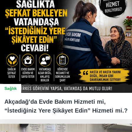
Sağlık
Akçadağ’da Evde Bakım Hizmeti mi,
“İstediğiniz Yere Şikâyet Edin” Hizmeti mi.?