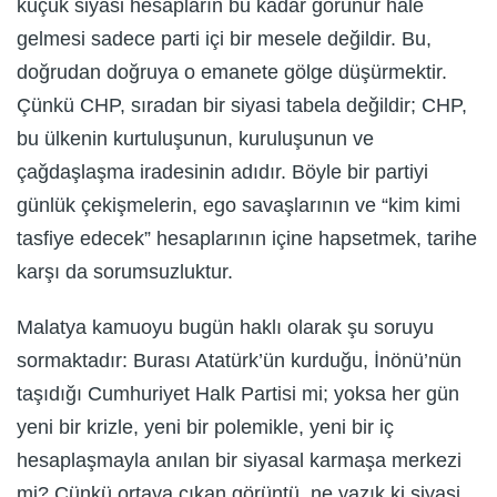
küçük siyasi hesapların bu kadar görünür hale
gelmesi sadece parti içi bir mesele değildir. Bu,
doğrudan doğruya o emanete gölge düşürmektir.
Çünkü CHP, sıradan bir siyasi tabela değildir; CHP,
bu ülkenin kurtuluşunun, kuruluşunun ve
çağdaşlaşma iradesinin adıdır. Böyle bir partiyi
günlük çekişmelerin, ego savaşlarının ve “kim kimi
tasfiye edecek” hesaplarının içine hapsetmek, tarihe
karşı da sorumsuzluktur.
Malatya kamuoyu bugün haklı olarak şu soruyu
sormaktadır: Burası Atatürk’ün kurduğu, İnönü’nün
taşıdığı Cumhuriyet Halk Partisi mi; yoksa her gün
yeni bir krizle, yeni bir polemikle, yeni bir iç
hesaplaşmayla anılan bir siyasal karmaşa merkezi
mi? Çünkü ortaya çıkan görüntü, ne yazık ki siyasi