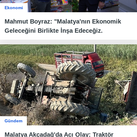
Ekonomi
Mahmut Boyraz: "Malatya'nın Ekonomik
Geleceğini Birlikte İnşa Edeceğiz.
Gündem
Malatya Akçadağ'da Acı Olay: Traktör