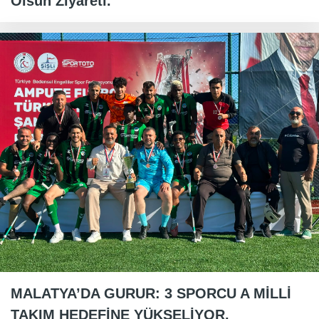
Olsun Ziyareti.
MALATYA’DA GURUR: 3 SPORCU A MİLLİ
TAKIM HEDEFİNE YÜKSELİYOR.