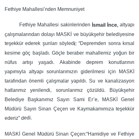
Fethiye Mahallesi’nden Memnuniyet
Fethiye Mahallesi sakinlerinden
altyapı
İsmail İnce,
çalışmalarından dolayı MASKİ ve büyükşehir belediyesine
teşekkür ederek şunları söyled
“Depremden sonra kırsal
i:
kesime göç başladı. Göçle beraber mahallemiz yoğun bir
nüfus artışı yaşadı. Akabinde deprem konutlarının
yapımıyla altyapı sorunlarımızın giderilmesi için MASKİ
tarafından önemli çalışmalar yapıldı. Su ve kanalizasyon
hatlarımız yenilendi, sorunlarımız çözüldü. Büyükşehir
Belediye Başkanımız Sayın Sami Er’e, MASKİ Genel
Müdürü Sayın Sinan Çeçen
v
e Kaymakamımıza
t
eşekkür
edi.
e
deriz”
d
MASKİ Genel Müdürü Sinan Çeçen:“Hamidiye ve Fethiye