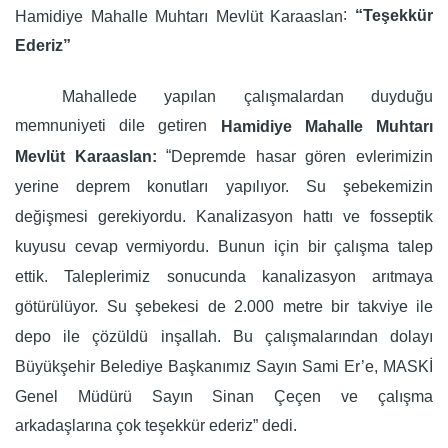
:
“Teşekkür
Hamidiye Mahalle Muhtarı Mevlüt Karaaslan
Ederiz”
Mahallede yapılan çalışmalardan duyduğu
memnuniyeti dile getiren
Hamidiye Mahalle Muhtarı
“
Depremde h
asar gören evlerimiz
in
Mevlüt Karaaslan:
yerine
deprem konutları yapılıyor. Su şebekemizin
değişmesi gerekiyordu. Kanalizasyon
hatt
ı
ve
fosseptik
kuyusu
cevap vermiyordu. Bunun için bir çalışma talep
ettik. Taleplerimiz sonucunda kanalizasyon arıtmaya
götürülüyor. Su şebekesi de 2.000 metre bir takviye ile
depo ile çözüldü inşallah. Bu çalışmalarından dolayı
Büyükşehir Belediye Başkanımız Sayın Sami Er’e, MASKİ
Genel Müdürü Sayın Sinan Çeçen ve çalışma
arkadaşlarına çok teşekkür ederiz” dedi.