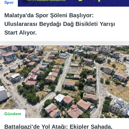
Spor
Malatya'da Spor Şöleni Başlıyor:
Uluslararası Beydağı Dağ Bisikleti Yarışı
Start Alıyor.
Gündem
Battalgazi'de Yol Atağı: Ekipler Sahada,