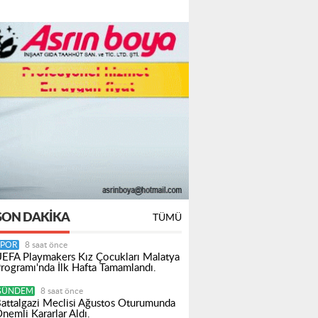
SON DAKIKA
TÜMÜ
SPOR
8 saat önce
EFA Playmakers Kız Çocukları Malatya
rogramı'nda İlk Hafta Tamamlandı.
GÜNDEM
8 saat önce
attalgazi Meclisi Ağustos Oturumunda
nemli Kararlar Aldı.