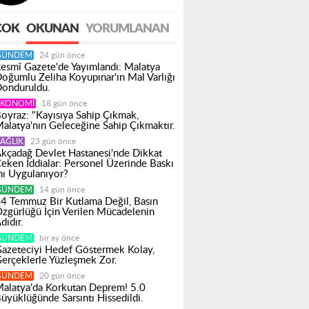
Ruhumuz Diridir!
ÇOK
OKUNAN
YORUMLANAN
GÜNDEM
24 gün önce
esmî Gazete'de Yayımlandı: Malatya
oğumlu Zeliha Koyupınar'ın Mal Varlığı
onduruldu.
EKONOMI
18 gün önce
oyraz: "Kayısıya Sahip Çıkmak,
alatya'nın Geleceğine Sahip Çıkmaktır.
AĞLIK
23 gün önce
kçadağ Devlet Hastanesi'nde Dikkat
eken İddialar: Personel Üzerinde Baskı
ı Uygulanıyor?
GÜNDEM
14 gün önce
4 Temmuz Bir Kutlama Değil, Basın
zgürlüğü İçin Verilen Mücadelenin
dıdır.
GÜNDEM
bir ay önce
azeteciyi Hedef Göstermek Kolay,
erçeklerle Yüzleşmek Zor.
GÜNDEM
20 gün önce
alatya'da Korkutan Deprem! 5.0
üyüklüğünde Sarsıntı Hissedildi.