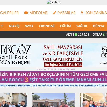
GALERILER
VIDEOLAR
YAZARLAR
SON DAKIKA
ET
ASAYIŞ
SPOR
EKONOMI
EĞITIM
SAĞLIK
DÜNYA
ALTIN
6.295,08
DOLAR
4