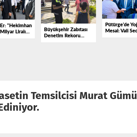
Pütürge'de Yo
Er: "Hekimhan
Büyükşehir Zabıtası
Mesai: Vali Se
 Milyar Liralık
Denetim Rekoru
Yavuz Çalışmal
ı Hayata
Kırdı: 16 Bin 500
Yerinde Denet
oruz.
Uygulama.
iyasetin Temsilcisi Murat Güm
Ediniyor.