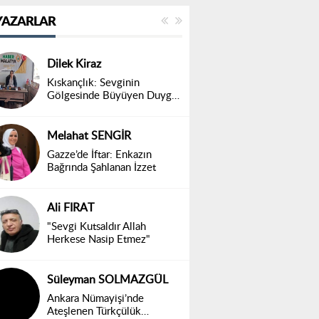
YAZARLAR
Dilek Kiraz
Kıskançlık: Sevginin
Gölgesinde Büyüyen Duygu,
Toplumsal Bir Gerçek
Melahat SENGİR
Gazze’de İftar: Enkazın
Bağrında Şahlanan İzzet
Ali FIRAT
"Sevgi Kutsaldır Allah
Herkese Nasip Etmez"
Süleyman SOLMAZGÜL
Ankara Nümayişi’nde
Ateşlenen Türkçülük