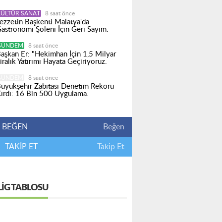
KÜLTÜR SANAT
8 saat önce
ezzetin Başkenti Malatya'da
astronomi Şöleni İçin Geri Sayım.
GÜNDEM
8 saat önce
aşkan Er: "Hekimhan İçin 1,5 Milyar
iralık Yatırımı Hayata Geçiriyoruz.
GÜNDEM
8 saat önce
üyükşehir Zabıtası Denetim Rekoru
ırdı: 16 Bin 500 Uygulama.
BEĞEN
Beğen
TAKİP ET
Takip Et
LIG TABLOSU