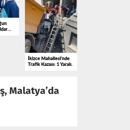
ğun
ddar
arı
ledi.
İkizce Mahallesi'nde
Trafik Kazası: 1 Yaralı.
üş, Malatya’da