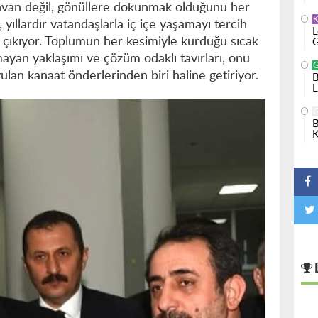
nvan değil, gönüllere dokunmak olduğunu her
yıllardır vatandaşlarla iç içe yaşamayı tercih
L
 çıkıyor. Toplumun her kesimiyle kurduğu sıcak
G
mayan yaklaşımı ve çözüm odaklı tavırları, onu
ulan kanaat önderlerinden biri haline getiriyor.
B
L
B
K