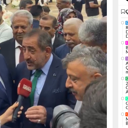
R
D
D
B
M
S
A
Ç
m
2
Ö
A
G
G
M
B