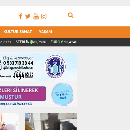
KÜLTÜR SANAT
YAŞAM
6,3171
STERLİN
61,7530
EURO
53,4240