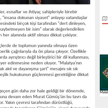
çler, esnaflar ve ihtiyaç sahipleriyle birebir
, “insana dokunan siyaset” anlayışı vatandaşlar
esindeki birçok kişi tarafından “dert dinleyen,
aybetmeyen bir isim” olarak değerlendirilen
her alanında aktif olması dikkat çekiyor.
reçlerde de toplumun yanında olmaya özen
rlik çağrılarıyla da ön plana çıkıyor. Özellikle
 ayrıştırıcı değil birleştirici bir dil kullanması,
r yer edinmesine neden oluyor. “Malatya’nın
ak akıl ve dayanışma şart” mesajını sık sık
eşlik hukukunun güçlenmesi gerektiğine dikkat
geçen gün daha zor hale geldiği bir dönemde,
Malat
oluna devam eden Murat Gümüş’ün bu tavrı da
r. Yakın çevresi tarafından dürüstlüğü,