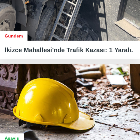
Gündem
İkizce Mahallesi'nde Trafik Kazası: 1 Yaralı.
Asayiş