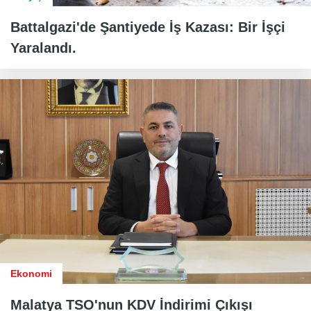
Battalgazi'de Şantiyede İş Kazası: Bir İşçi
Yaralandı.
Ekonomi
Malatya TSO'nun KDV İndirimi Çıkışı