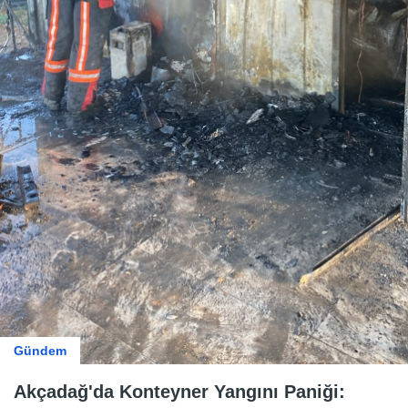
Gündem
Akçadağ'da Konteyner Yangını Paniği: