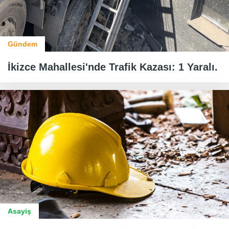
Gündem
İkizce Mahallesi'nde Trafik Kazası: 1 Yaralı.
Asayiş