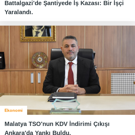
Battalgazi'de Şantiyede İş Kazası: Bir İşçi
Yaralandı.
Ekonomi
Malatya TSO'nun KDV İndirimi Çıkışı
Ankara'da Yankı Buldu.